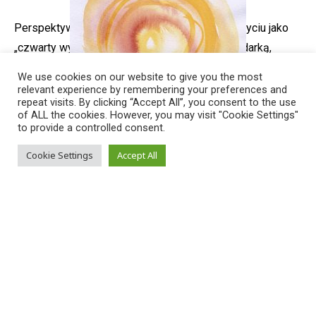
Perspektywa duchowa zapewnia orientację w życiu jako
„czwarty wymiar” w polu napięć między gospodarką,
ekologią i kwestiami społecznymi. Duchowość może
We use cookies on our website to give you the most
wzbogacać i łączyć różnorodne treści edukacyjne,
relevant experience by remembering your preferences and
repeat visits. By clicking “Accept All”, you consent to the use
obejmować całą osobę i promować zaangażowanie w
of ALL the cookies. However, you may visit "Cookie Settings"
zrównoważony rozwój. Kto wie po co, może zmienić
to provide a controlled consent.
swoje zachowanie. Każdy poziom edukacji ma skutki
Cookie Settings
Accept All
wewnętrzne, a zwłaszcza zewnętrzne: Z jego rdzenia,
duchowości, wyrastają wartości i podstawowe postawy,
które przejawiają się m.in. w kulturze korporacyjnej.
Wszystkie wydziały i gałęzie nauki przynoszą swoje
pytania i odpowiedzi w taki sposób, aby można było
odczuć głęboki wymiar rzeczywistości.